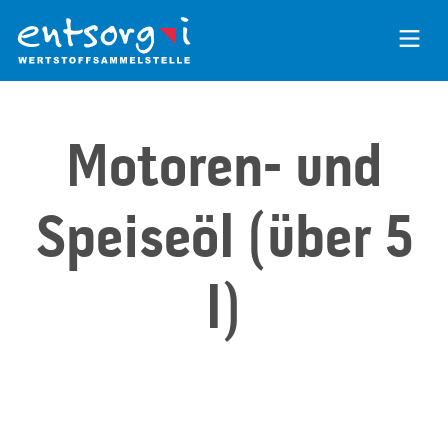
Zum
Inhalt
der
Seite
Motoren- und
Speiseöl (über 5
l)