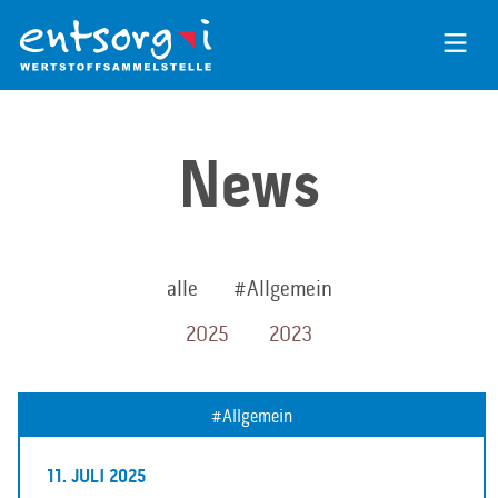
Zum
Inhalt
der
Seite
News
alle
Allgemein
2025
2023
Allgemein
11. JULI 2025