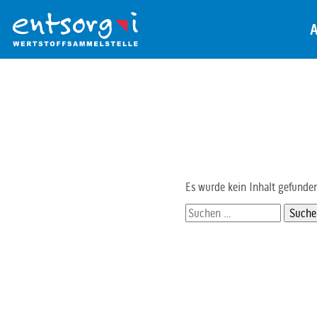
Zum
Inhalt
der
Seite
Es wurde kein Inhalt gefunde
Suchen
nach: