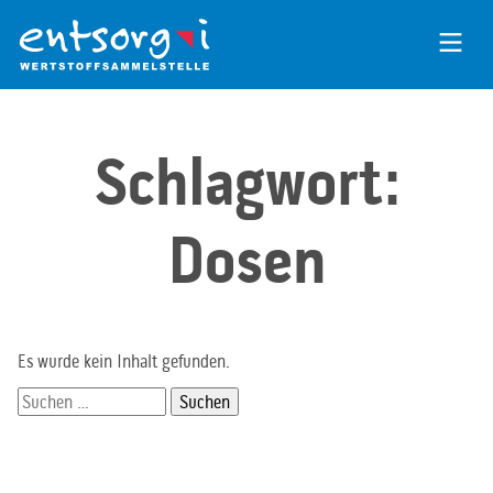
Zum
Inhalt
der
Seite
Schlagwort:
Dosen
Es wurde kein Inhalt gefunden.
Suchen
nach: