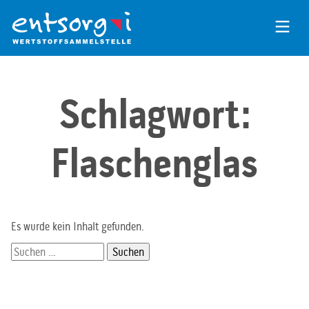
Zum
Inhalt
der
Seite
Schlagwort:
Flaschenglas
Es wurde kein Inhalt gefunden.
Suchen
nach: