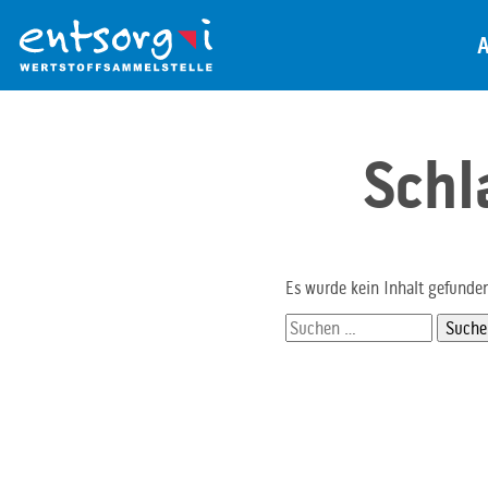
Zum
Inhalt
der
Seite
Schl
Es wurde kein Inhalt gefunde
Suchen
nach: