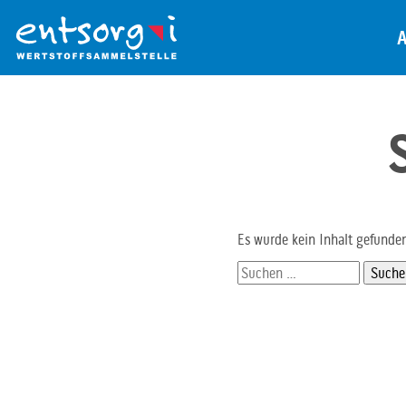
Zum
Inhalt
der
Seite
Es wurde kein Inhalt gefunde
Suchen
nach: