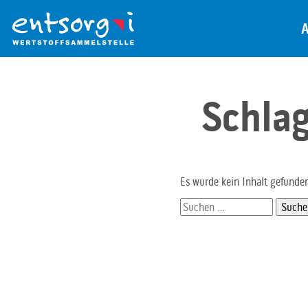
Zum
Inhalt
der
Seite
Schla
Es wurde kein Inhalt gefunde
Suchen
nach: