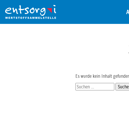
Zum
Inhalt
der
Seite
Es wurde kein Inhalt gefunde
Suchen
nach: