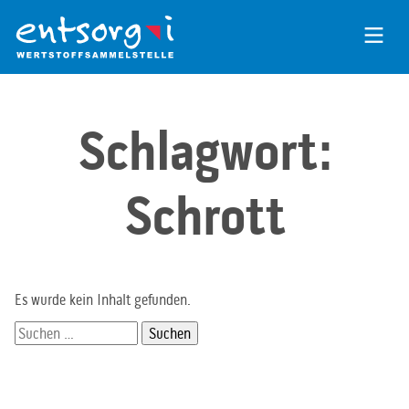
Zum
Inhalt
der
Seite
Schlagwort:
Schrott
Es wurde kein Inhalt gefunden.
Suchen
nach: