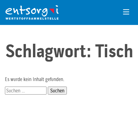
Zum
Inhalt
der
Seite
Schlagwort:
Tisch
Es wurde kein Inhalt gefunden.
Suchen
nach: