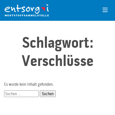
Zum
Inhalt
der
Seite
Schlagwort:
Verschlüsse
Es wurde kein Inhalt gefunden.
Suchen
nach: