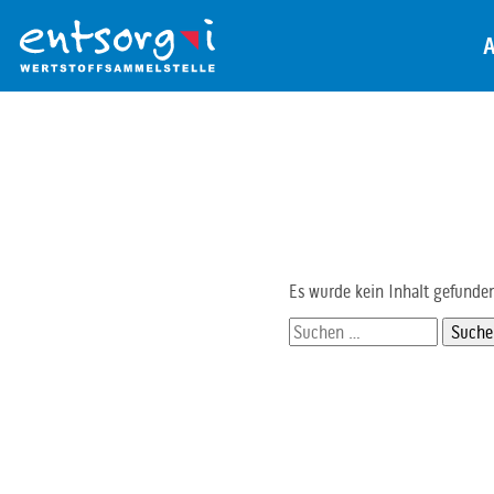
Zum
Inhalt
der
Seite
Es wurde kein Inhalt gefunde
Suchen
nach: